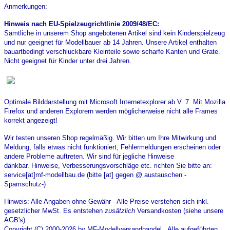
Anmerkungen:
Hinweis nach EU-Spielzeugrichtlinie 2009/48/EC:
Sämtliche in unserem Shop angebotenen Artikel sind k
ein Kinderspielzeug
und nur geeignet für Modellbauer ab 14 Jahren. Unsere Artikel enthalten
bauartbedingt verschluckbare Kleinteile sowie scharfe Kanten und Grate.
Nicht geeignet für Kinder unter drei Jahren.
Optimale Bilddarstellung mit Microsoft Internetexplorer ab V. 7. Mit Mozilla
Firefox und anderen Explorern werden möglicherweise nicht alle Frames
korrekt angezeigt!
Wir testen unseren Shop regelmäßig. Wir bitten um Ihre Mitwirkung und
Meldung, falls etwas nicht funktioniert, Fehlermeldungen erscheinen oder
andere Probleme auftreten. Wir sind für jegliche Hinweise
dankbar. Hinweise, Verbesserungsvorschläge etc. richten Sie bitte an:
service[at]mf-modellbau.de (bitte [at] gegen @ austauschen -
Spamschutz-)
Hinweis: Alle Angaben ohne Gewähr - Alle Preise verstehen sich inkl.
gesetzlicher MwSt. Es entstehen
zusätzlich
Versandkosten (siehe unsere
AGB's).
Copyright (C) 2000-2026 by MF-Modellversandhandel . Alle aufgeführten