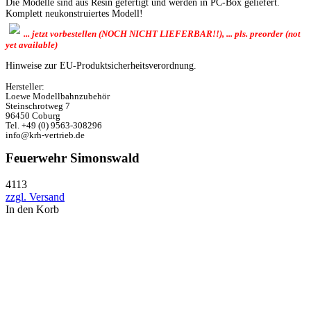
Die Modelle sind aus Resin gefertigt und werden in PC-Box geliefert.
Komplett neukonstruiertes Modell!
... jetzt vorbestellen (NOCH NICHT LIEFERBAR!!), ... pls. preorder (not
yet available)
Hinweise zur EU-Produktsicherheitsverordnung.
Hersteller:
Loewe Modellbahnzubehör
Steinschrotweg 7
96450 Coburg
Tel. +49 (0) 9563-308296
info@krh-vertrieb.de
Feuerwehr Simonswald
4113
zzgl. Versand
In den Korb