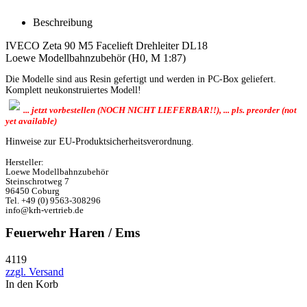
Beschreibung
IVECO Zeta 90 M5 Facelieft Drehleiter DL18
Loewe Modellbahnzubehör (H0, M 1:87)
Die Modelle sind aus Resin gefertigt und werden in PC-Box geliefert.
Komplett neukonstruiertes Modell!
... jetzt vorbestellen (NOCH NICHT LIEFERBAR!!), ... pls. preorder (not
yet available)
Hinweise zur EU-Produktsicherheitsverordnung.
Hersteller:
Loewe Modellbahnzubehör
Steinschrotweg 7
96450 Coburg
Tel. +49 (0) 9563-308296
info@krh-vertrieb.de
Feuerwehr Haren / Ems
4119
zzgl. Versand
In den Korb