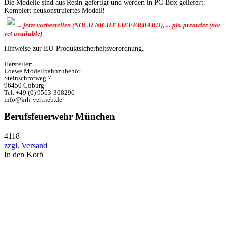
Die Modelle sind aus Resin gefertigt und werden in PC-Box geliefert.
Komplett neukonstruiertes Modell!
... jetzt vorbestellen (NOCH NICHT LIEFERBAR!!), ... pls. preorder (not
yet available)
Hinweise zur EU-Produktsicherheitsverordnung.
Hersteller:
Loewe Modellbahnzubehör
Steinschrotweg 7
96450 Coburg
Tel. +49 (0) 9563-308296
info@krh-vertrieb.de
Berufsfeuerwehr München
4118
zzgl. Versand
In den Korb