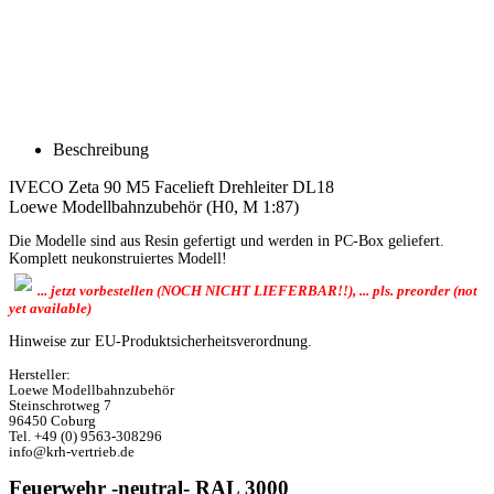
Beschreibung
IVECO Zeta 90 M5 Facelieft Drehleiter DL18
Loewe Modellbahnzubehör (H0, M 1:87)
Die Modelle sind aus Resin gefertigt und werden in PC-Box geliefert.
Komplett neukonstruiertes Modell!
... jetzt vorbestellen (NOCH NICHT LIEFERBAR!!), ... pls. preorder (not
yet available)
Hinweise zur EU-Produktsicherheitsverordnung.
Hersteller:
Loewe Modellbahnzubehör
Steinschrotweg 7
96450 Coburg
Tel. +49 (0) 9563-308296
info@krh-vertrieb.de
Feuerwehr -neutral- RAL 3000