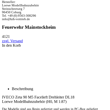
Hersteller:
Loewe Modellbahnzubehör
Steinschrotweg 7
96450 Coburg
Tel. +49 (0) 9563-308296
info@krh-vertrieb.de
Feuerwehr Mainstockheim
4121
zzgl. Versand
In den Korb
Beschreibung
IVECO Zeta 90 M5 Facelieft Drehleiter DL18
Loewe Modellbahnzubehör (H0, M 1:87)
Die Modelle sind aus Resin gefertigt und werden in PC-Box geliefert.