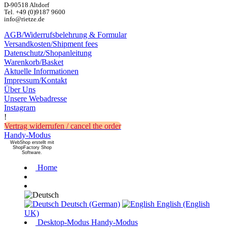
D-90518 Altdorf
Tel. +49 (0)9187 9600
info@rietze.de
AGB/Widerrufsbelehrung & Formular
Versandkosten/Shipment fees
Datenschutz/Shopanleitung
Warenkorb/Basket
Aktuelle Informationen
Impressum/Kontakt
Über Uns
Unsere Webadresse
Instagram
!
Vertrag widerrufen / cancel the order
Handy-Modus
WebShop erstellt mit
ShopFactory Shop
Software.
Home
Deutsch (German)
English (English
UK)
Desktop-Modus
Handy-Modus