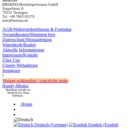
Hersteller:
BREKINA Modellspielwaren GmbH
Zeppelinstr. 8
79331 Teningen
Tel. +49 7663 93270
info@brekina.de
AGB/Widerrufsbelehrung & Formular
Versandkosten/Shipment fees
Datenschutz/Shopanleitung
Warenkorb/Basket
Aktuelle Informationen
Impressum/Kontakt
Über Uns
Unsere Webadresse
Instagram
!
Vertrag widerrufen / cancel the order
Handy-Modus
WebShop erstellt mit
ShopFactory Shop
Software.
Home
Deutsch (German)
English (English