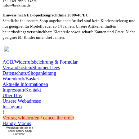
Tel. +49 7663 93270
info@brekina.de
Hinweis nach EU-Spielzeugrichtlinie 2009/48/EC:
Sämtliche in unserem Shop angebotenen Artikel sind k
ein Kinderspielzeug und
nur geeignet für Modellbauer ab 14 Jahren. Unsere Artikel enthalten
bauartbedingt verschluckbare Kleinteile sowie scharfe Kanten und Grate. Nicht
geeignet für Kinder unter drei Jahren.
AGB/Widerrufsbelehrung & Formular
Versandkosten/Shipment fees
Datenschutz/Shopanleitung
Warenkorb/Basket
Aktuelle Informationen
Impressum/Kontakt
Über Uns
Unsere Webadresse
Instagram
!
Vertrag widerrufen / cancel the order
Handy-Modus
WebShop erstellt mit
ShopFactory Shop
Software.