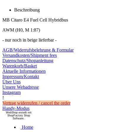
Beschreibung
MB Citaro E4 Fuel Cell Hybridbus
AWM (H0, M 1:87)
- nur noch in beige lieferbar -
AGB/Widerrufsbelehrung & Formular
Versandkosten/Shipment fees
Datenschutz/Shopanleitung
Warenkorb/Basket
Aktuelle Informationen
Impressum/Kontakt
Über Uns
Unsere Webadresse
Instagram
!
Vertrag widerrufen / cancel the order
Handy-Modus
WebShop erstellt mit
ShopFactory Shop
Software.
Home