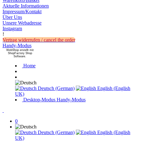
Warenkorb/Basket
Aktuelle Informationen
Impressum/Kontakt
Über Uns
Unsere Webadresse
Instagram
!
Vertrag widerrufen / cancel the order
Handy-Modus
WebShop erstellt mit
ShopFactory Shop
Software.
Home
Deutsch (German)
English (English
UK)
Desktop-Modus
Handy-Modus
0
Deutsch (German)
English (English
UK)