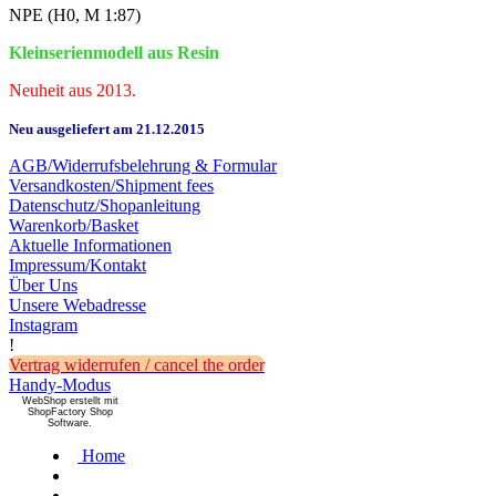
NPE
(H0, M 1:87)
Kleinserienmodell aus Resin
Neuheit aus 2013.
Neu ausgeliefert am 21.12.2015
AGB/Widerrufsbelehrung & Formular
Versandkosten/Shipment fees
Datenschutz/Shopanleitung
Warenkorb/Basket
Aktuelle Informationen
Impressum/Kontakt
Über Uns
Unsere Webadresse
Instagram
!
Vertrag widerrufen / cancel the order
Handy-Modus
WebShop erstellt mit
ShopFactory Shop
Software.
Home