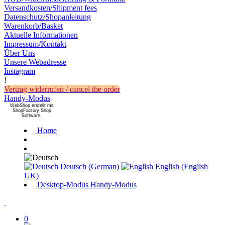
Versandkosten/Shipment fees
Datenschutz/Shopanleitung
Warenkorb/Basket
Aktuelle Informationen
Impressum/Kontakt
Über Uns
Unsere Webadresse
Instagram
!
Vertrag widerrufen / cancel the order
Handy-Modus
WebShop erstellt mit
ShopFactory Shop
Software.
Home
Deutsch (German)
English (English
UK)
Desktop-Modus
Handy-Modus
0