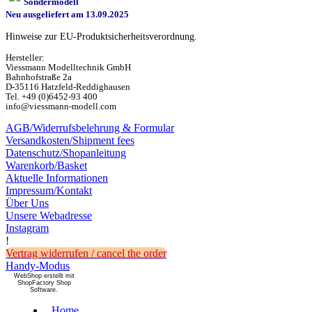
Sondermodell
Neu ausgeliefert am 13.09.2025
Hinweise zur EU-Produktsicherheitsverordnung.
Hersteller:
Viessmann Modelltechnik GmbH
Bahnhofstraße 2a
D-35116 Hatzfeld-Reddighausen
Tel. +49 (0)6452-93 400
info@viessmann-modell.com
AGB/Widerrufsbelehrung & Formular
Versandkosten/Shipment fees
Datenschutz/Shopanleitung
Warenkorb/Basket
Aktuelle Informationen
Impressum/Kontakt
Über Uns
Unsere Webadresse
Instagram
!
Vertrag widerrufen / cancel the order
Handy-Modus
WebShop erstellt mit
ShopFactory Shop
Software.
Home