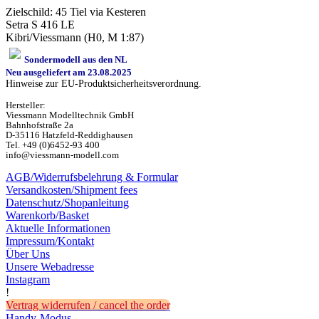
Zielschild: 45 Tiel via Kesteren
Setra S 416 LE
Kibri/Viessmann (H0, M 1:87)
Sondermodell aus den NL
Neu ausgeliefert am 23.08.2025
Hinweise zur EU-Produktsicherheitsverordnung.
Hersteller:
Viessmann Modelltechnik GmbH
Bahnhofstraße 2a
D-35116 Hatzfeld-Reddighausen
Tel. +49 (0)6452-93 400
info@viessmann-modell.com
AGB/Widerrufsbelehrung & Formular
Versandkosten/Shipment fees
Datenschutz/Shopanleitung
Warenkorb/Basket
Aktuelle Informationen
Impressum/Kontakt
Über Uns
Unsere Webadresse
Instagram
!
Vertrag widerrufen / cancel the order
Handy-Modus