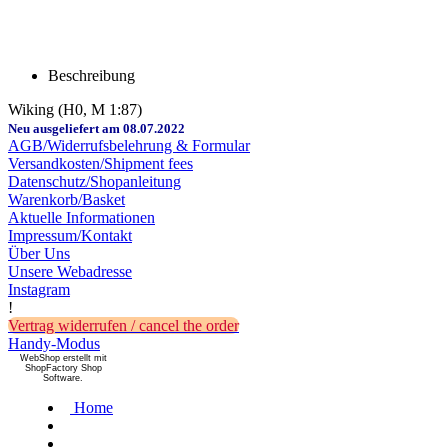
Beschreibung
Wiking (H0, M 1:87)
Neu ausgeliefert am 08.07.2022
AGB/Widerrufsbelehrung & Formular
Versandkosten/Shipment fees
Datenschutz/Shopanleitung
Warenkorb/Basket
Aktuelle Informationen
Impressum/Kontakt
Über Uns
Unsere Webadresse
Instagram
!
Vertrag widerrufen / cancel the order
Handy-Modus
WebShop erstellt mit
ShopFactory Shop
Software.
Home