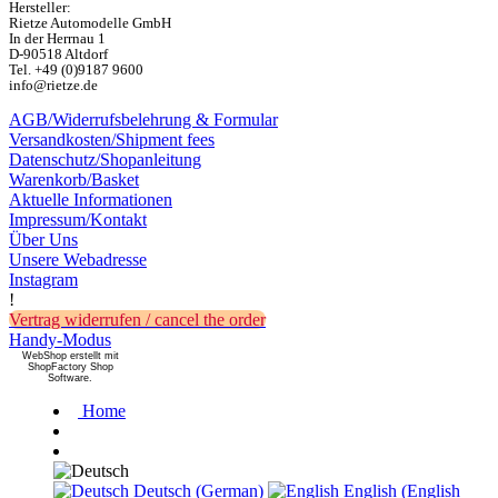
Hersteller:
Rietze Automodelle GmbH
In der Herrnau 1
D-90518 Altdorf
Tel. +49 (0)9187 9600
info@rietze.de
AGB/Widerrufsbelehrung & Formular
Versandkosten/Shipment fees
Datenschutz/Shopanleitung
Warenkorb/Basket
Aktuelle Informationen
Impressum/Kontakt
Über Uns
Unsere Webadresse
Instagram
!
Vertrag widerrufen / cancel the order
Handy-Modus
WebShop erstellt mit
ShopFactory Shop
Software.
Home
Deutsch (German)
English (English