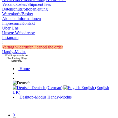
Versandkosten/Shipment fees
Datenschutz/Shopanleitung
Warenkorb/Basket
Aktuelle Informationen
Impressum/Kontakt
Über Uns
Unsere Webadresse
Instagram
!
Vertrag widerrufen / cancel the order
Handy-Modus
WebShop erstellt mit
ShopFactory Shop
Software.
Home
Deutsch (German)
English (English
UK)
Desktop-Modus
Handy-Modus
0