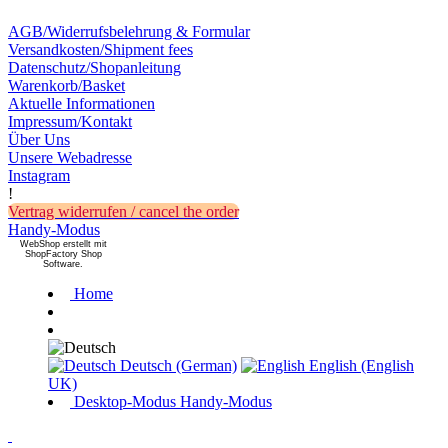
AGB/Widerrufsbelehrung & Formular
Versandkosten/Shipment fees
Datenschutz/Shopanleitung
Warenkorb/Basket
Aktuelle Informationen
Impressum/Kontakt
Über Uns
Unsere Webadresse
Instagram
!
Vertrag widerrufen / cancel the order
Handy-Modus
WebShop erstellt mit
ShopFactory Shop
Software.
Home
Deutsch (German)
English (English
UK)
Desktop-Modus
Handy-Modus