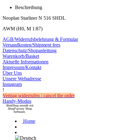
Beschreibung
Neoplan Starliner N 516 SHDL
AWM (H0, M 1:87)
AGB/Widerrufsbelehrung & Formular
Versandkosten/Shipment fees
Datenschutz/Shopanleitung
Warenkorb/Basket
Aktuelle Informationen
Impressum/Kontakt
Über Uns
Unsere Webadresse
Instagram
!
Vertrag widerrufen / cancel the order
Handy-Modus
WebShop erstellt mit
ShopFactory Shop
Software.
Home