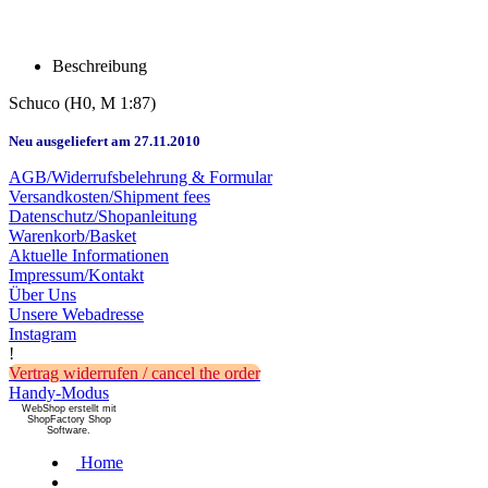
Beschreibung
Schuco (H0, M 1:87)
Neu ausgeliefert am 27.11.2010
AGB/Widerrufsbelehrung & Formular
Versandkosten/Shipment fees
Datenschutz/Shopanleitung
Warenkorb/Basket
Aktuelle Informationen
Impressum/Kontakt
Über Uns
Unsere Webadresse
Instagram
!
Vertrag widerrufen / cancel the order
Handy-Modus
WebShop erstellt mit
ShopFactory Shop
Software.
Home