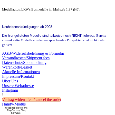
Modellautos, LKW's Busmodelle im Maßstab 1:87 (H0).
Neuheitenankündigungen ab 2008- ... .
Die hier gelisteten Modelle sind teilweise noch
NICHT
lieferbar
.
Bereits
ausverkaufte Modelle aus den entsprechenden Prospekten sind nicht mehr
gelistet.
AGB/Widerrufsbelehrung & Formular
Versandkosten/Shipment fees
Datenschutz/Shopanleitung
Warenkorb/Basket
Aktuelle Informationen
Impressum/Kontakt
Über Uns
Unsere Webadresse
Instagram
!
Vertrag widerrufen / cancel the order
Handy-Modus
WebShop erstellt mit
ShopFactory Shop
Software.