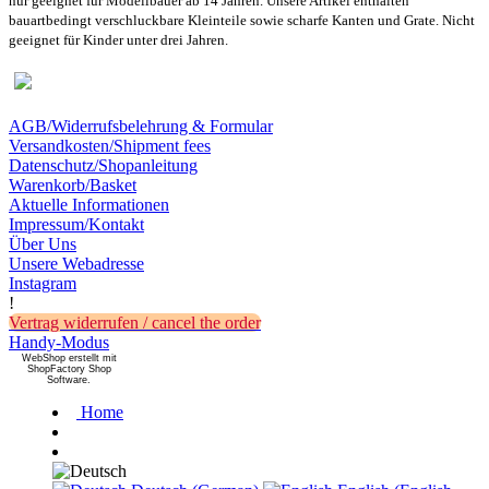
nur geeignet für Modellbauer ab 14 Jahren. Unsere Artikel enthalten
bauartbedingt verschluckbare Kleinteile sowie scharfe Kanten und Grate. Nicht
geeignet für Kinder unter drei Jahren.
AGB/Widerrufsbelehrung & Formular
Versandkosten/Shipment fees
Datenschutz/Shopanleitung
Warenkorb/Basket
Aktuelle Informationen
Impressum/Kontakt
Über Uns
Unsere Webadresse
Instagram
!
Vertrag widerrufen / cancel the order
Handy-Modus
WebShop erstellt mit
ShopFactory Shop
Software.
Home