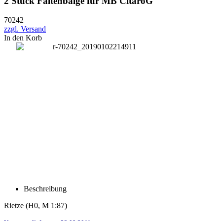
2 Stück Faltenbälge für MB CitaroG
70242
zzgl. Versand
In den Korb
Beschreibung
Rietze (H0, M 1:87)