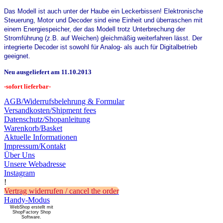
Das Modell ist auch unter der Haube ein Leckerbissen! Elektronische
Steuerung, Motor und Decoder sind eine Einheit und überraschen mit
einem Energiespeicher, der das Modell trotz Unterbrechung der
Stromführung (z.B. auf Weichen) gleichmäßig weiterfahren lässt. Der
integrierte Decoder ist sowohl für Analog- als auch für Digitalbetrieb
geeignet.
Neu ausgeliefert am 11.10.2013
-sofort lieferbar-
AGB/Widerrufsbelehrung & Formular
Versandkosten/Shipment fees
Datenschutz/Shopanleitung
Warenkorb/Basket
Aktuelle Informationen
Impressum/Kontakt
Über Uns
Unsere Webadresse
Instagram
!
Vertrag widerrufen / cancel the order
Handy-Modus
WebShop erstellt mit
ShopFactory Shop
Software.